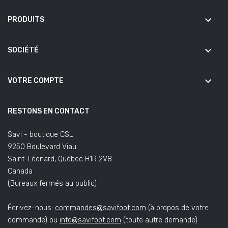
keyboard_arrow_down
PRODUITS
keyboard_arrow_down
SOCIÉTÉ
keyboard_arrow_down
VOTRE COMPTE
RESTONS EN CONTACT
Savi - boutique CSL
9250 Boulevard Viau
Saint-Léonard, Québec H1R 2V8
Canada
(Bureaux fermés au public)
Écrivez-nous:
commandes@savifoot.com
(à propos de votre
commande) ou
info@savifoot.com
(toute autre demande)