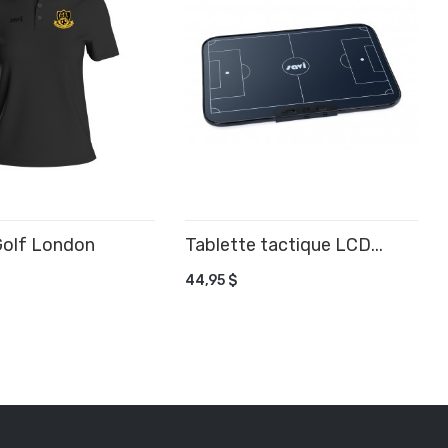
Golf London
Tablette tactique LCD...
AJOUTER AU PANIER
44,95 $
R AU PANIER
e