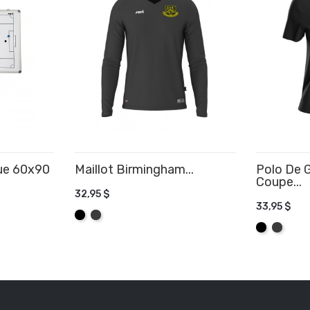
ue 60x90
Maillot Birmingham...
Polo De 
Coupe...
32,95 $
R
33,95 $
AJOUTER AU PANIER
Noir
Graphite
AJOUTE
Noir
Graphit