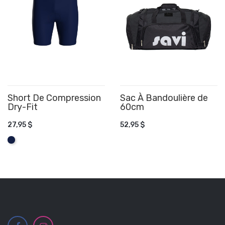
Short De Compression
Sac À Bandoulière de
Dry-Fit
60cm
AJOUTER AU PANIER
AJOUTER AU PANIER
27,95 $
52,95 $
Marine