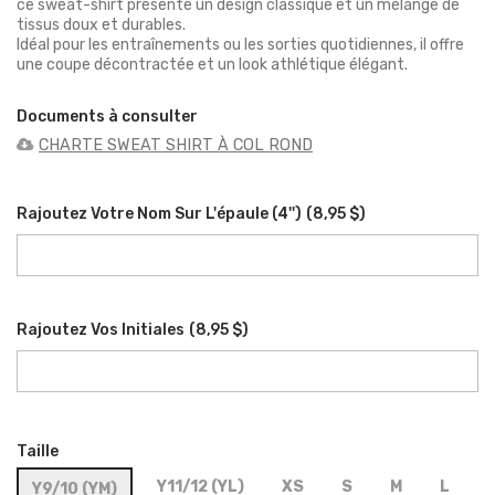
ce sweat-shirt présente un design classique et un mélange de
tissus doux et durables.
Idéal pour les entraînements ou les sorties quotidiennes, il offre
une coupe décontractée et un look athlétique élégant.
Documents à consulter
​CHARTE SWEAT SHIRT À COL ROND
Rajoutez Votre Nom Sur L'épaule (4'')
(
8,95 $
)
Rajoutez Vos Initiales
(
8,95 $
)
Taille
Y11/12 (YL)
XS
S
M
L
Y9/10 (YM)