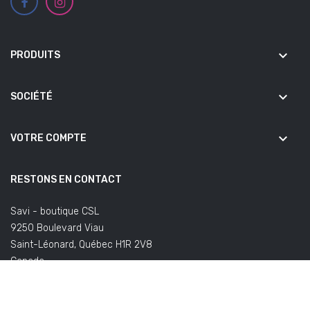
keyboard_arrow_down
PRODUITS
keyboard_arrow_down
SOCIÉTÉ
keyboard_arrow_down
VOTRE COMPTE
RESTONS EN CONTACT
Savi - boutique CSL
9250 Boulevard Viau
Saint-Léonard, Québec H1R 2V8
Canada
(Bureaux fermés au public)